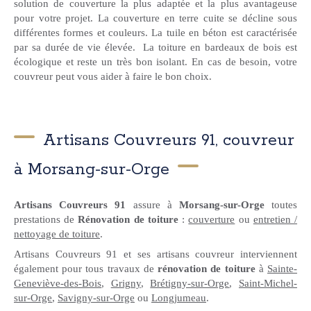
solution de couverture la plus adaptée et la plus avantageuse
pour votre projet. La couverture en terre cuite se décline sous
différentes formes et couleurs. La tuile en béton est caractérisée
par sa durée de vie élevée.
La toiture en bardeaux de bois est
écologique et reste un très bon isolant. En cas de besoin, votre
couvreur peut vous aider à faire le bon choix.
Artisans Couvreurs 91, couvreur
à Morsang-sur-Orge
Artisans Couvreurs 91
assure à
Morsang-sur-Orge
toutes
prestations de
Rénovation de toiture
:
couverture
ou
entretien /
nettoyage de toiture
.
Artisans Couvreurs 91 et ses artisans couvreur interviennent
également pour tous travaux de
rénovation de toiture
à
Sainte-
Geneviève-des-Bois
,
Grigny
,
Brétigny-sur-Orge
,
Saint-Michel-
sur-Orge
,
Savigny-sur-Orge
ou
Longjumeau
.