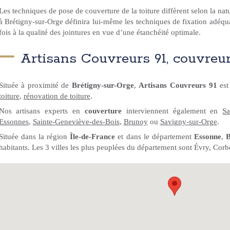
Les techniques de pose de couverture de la toiture diffèrent selon la na
à Brétigny-sur-Orge définira lui-même les techniques de fixation adéqua
fois à la qualité des jointures en vue d’une étanchéité optimale.
Artisans Couvreurs 91, couvreu
Située à proximité de
Brétigny-sur-Orge
,
Artisans Couvreurs 91
est
toiture
,
rénovation de toiture
.
Nos artisans experts en
couverture
interviennent également en
Sa
Essonnes
,
Sainte-Geneviève-des-Bois
,
Brunoy
ou
Savigny-sur-Orge
.
Située dans la région
Île-de-France
et dans le département
Essonne
,
B
habitants. Les 3 villes les plus peuplées du département sont Évry, Corb