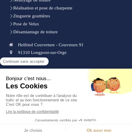
Nettoyage de toiture
Réalisation et pose de charpente
Zinguerie gouttières
Pose de Velux
Désamiantage de toiture
Helfried Couverture - Couvreurs 91
91310
Longpont-sur-Orge
0185153339
Demander un devis
Plan du site
Mentions légales
Création et référencement du site par Simplébo