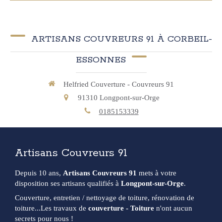
ARTISANS COUVREURS 91 À CORBEIL-
ESSONNES
Helfried Couverture - Couvreurs 91
91310
Longpont-sur-Orge
0185153339
Artisans Couvreurs 91
Depuis 10 ans,
Artisans Couvreurs 91
mets à votre
disposition ses artisans qualifiés à
Longpont-sur-Orge
.
Couverture, entretien / nettoyage de toiture, rénovation de
toiture...Les travaux de
couverture - Toiture
n'ont aucun
secrets pour nous !